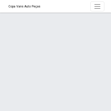
Copa Vans Auto Peças
Produto > Sistemas de Freios
Início
Produto